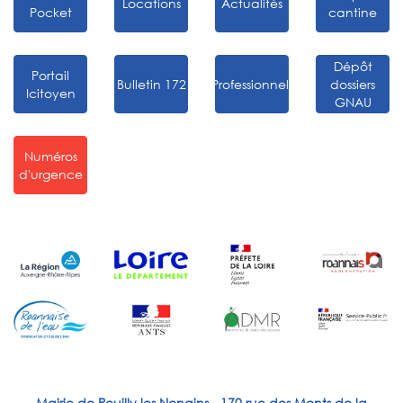
Locations
Actualités
Pocket
cantine
Dépôt
Portail
Bulletin 172
Professionnels
dossiers
Icitoyen
GNAU
Numéros
d'urgence
Mairie de Pouilly les Nonains - 170 rue des Monts de la