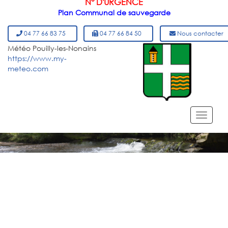
N° D'URGENCE
Plan Communal de sauvegarde
04 77 66 83 75
04 77 66 84 50
Nous contacter
Météo Pouilly-les-Nonains
https://www.my-
meteo.com
MENU DU SITE
Toggl
navig