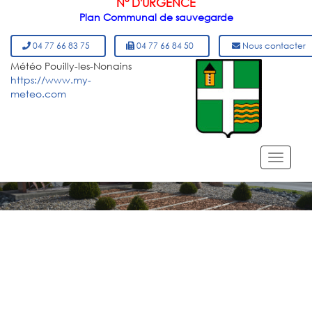
N° D'URGENCE
Plan Communal de sauvegarde
04 77 66 83 75
04 77 66 84 50
Nous contacter
Météo Pouilly-les-Nonains
https://www.my-
meteo.com
MENU DU SITE
Toggl
navig