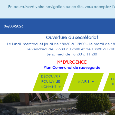
En poursuivant votre navigation sur ce site, vous acceptez l’
06/08/2026
Ouverture du secrétariat
Le lundi, mercredi et jeudi de : 8h30 à 12h00 - Le mardi de :
Le vendredi de : 8h30 à 12h00 et de 13h30 à 17h
Le samedi de : 8h30 à 11h30
N° D'URGENCE
Plan Communal de sauvegarde
DÉCOUVRIR
E
POUILLY LES
MAIRIE
J
NONAINS