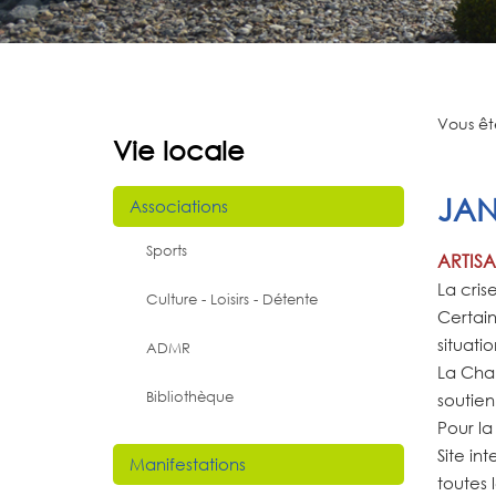
Vous ête
Vie locale
JAN
Associations
Sports
ARTIS
La cris
Culture - Loisirs - Détente
Certain
situati
ADMR
La Cham
Bibliothèque
soutien
Pour la
Site int
Manifestations
toutes 