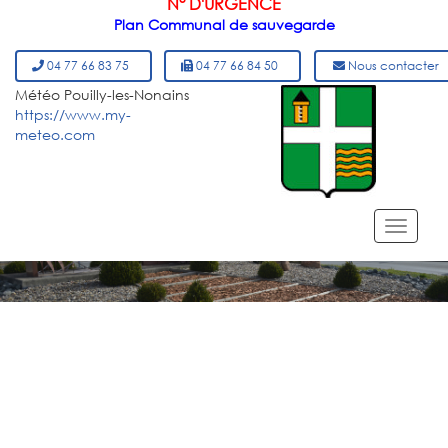
N° D'URGENCE
Plan Communal de sauvegarde
04 77 66 83 75
04 77 66 84 50
Nous contacter
Météo Pouilly-les-Nonains
https://www.my-
meteo.com
MENU DU SITE
Toggl
navig