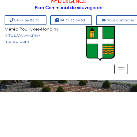
N° D'URGENCE
Plan Communal de sauvegarde
04 77 66 83 75
04 77 66 84 50
Nous contacter
Météo Pouilly-les-Nonains
https://www.my-
meteo.com
MENU DU SITE
Toggl
navig