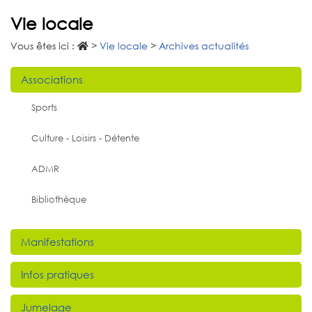
Vie locale
Vous êtes ici :
>
Vie locale
>
Archives actualités
Associations
Sports
Culture - Loisirs - Détente
ADMR
Bibliothèque
Manifestations
Infos pratiques
Jumelage