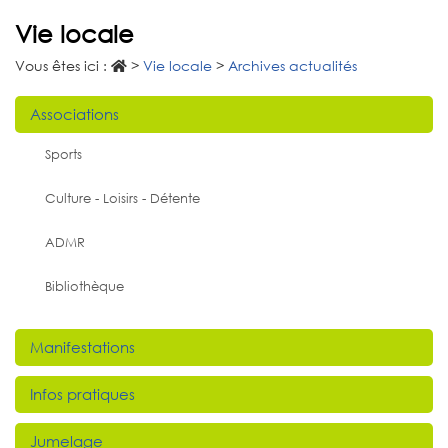
Vie locale
Vous êtes ici :
>
Vie locale
>
Archives actualités
Associations
Sports
Culture - Loisirs - Détente
ADMR
Bibliothèque
Manifestations
Infos pratiques
Jumelage