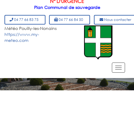
N° D'URGENCE
Plan Communal de sauvegarde
04 77 66 83 75
04 77 66 84 50
Nous contacter
Météo Pouilly-les-Nonains
https://www.my-
meteo.com
MENU DU SITE
Toggl
navig